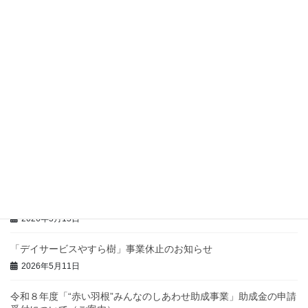
2026年7月23日
【7、8月】ウェルシップやいづ及びほほえみの休館日・浴室のお
休み
2026年7月8日
ウェルシップ探検ツアーの開催について
2026年6月30日
噴水プールがはじまります！
2026年5月20日
男性介護者交流会「だんしのシャベリば」
2026年5月15日
「デイサービスやすら樹」事業休止のお知らせ
2026年5月11日
令和８年度「“赤い羽根”みんなのしあわせ助成事業」助成金の申請