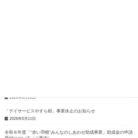
2026年7月23日
【7、8月】ウェルシップやいづ及びほほえみの休館日・浴室のお
休み
2026年7月8日
ウェルシップ探検ツアーの開催について
2026年6月30日
噴水プールがはじまります！
2026年5月20日
男性介護者交流会「だんしのシャベリば」
2026年5月15日
「デイサービスやすら樹」事業休止のお知らせ
2026年5月11日
令和８年度「“赤い羽根”みんなのしあわせ助成事業」助成金の申請
受付について（ご案内）