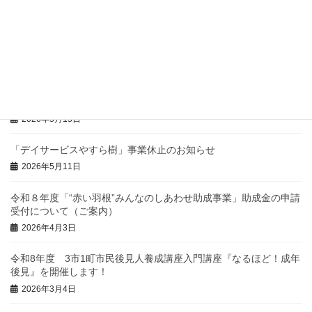
ウェルシップ探検ツアーの開催について
2026年6月30日
噴水プールがはじまります！
2026年5月20日
男性介護者交流会「だんしのシャベリば」
2026年5月15日
「デイサービスやすら樹」事業休止のお知らせ
2026年5月11日
令和８年度「“赤い羽根”みんなのしあわせ助成事業」助成金の申請
受付について（ご案内）
2026年4月3日
令和8年度 3市1町市民後見人養成講座入門講座『なるほど！成年
後見』を開催します！
2026年3月4日