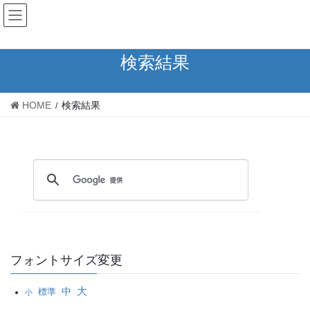
コ
ナ
ン
ビ
テ
ゲ
ン
ー
検索結果
ツ
シ
へ
ョ
ス
ン
HOME
検索結果
キ
に
ッ
移
プ
動
フォントサイズ変更
大
中
標準
小